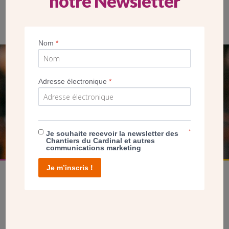
notre Newsletter
Accueil des participants à l’église Notre-Dame-de-Chantal
Nom
*
SEUL VOTRE DON
Adresse électronique
*
NOUS PERMET D’AGIR
FAIRE UN DON
*
Je souhaite recevoir la newsletter des
Chantiers du Cardinal et autres
communications marketing
Je m’inscris !