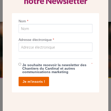
notre Newsletter
Arielle Courty, directrice des ressources.
Nom
*
SEUL VOTRE DON
Adresse électronique
*
NOUS PERMET D’AGIR
FAIRE UN DON
*
Je souhaite recevoir la newsletter des
Chantiers du Cardinal et autres
communications marketing
Je m’inscris !