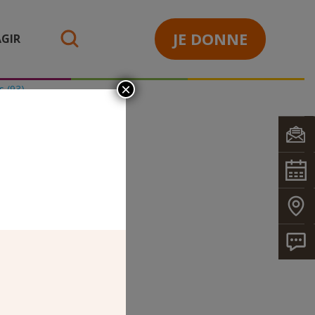
JE DONNE
GIR
search
×
s (93)
REAU