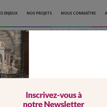
ES ENJEUX
NOS PROJETS
NOUS CONNAÎTRE
A
Saint-Deni
silique cathédrale de Saint-Denis
SD3-gisants-(c)David_METREAU
GISANTS-(C)DAVID_MET
Inscrivez-vous à
notre Newsletter