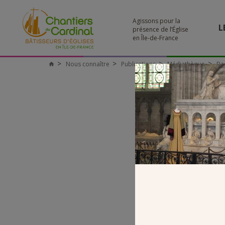
Agissons pour la
L
présence de l’Église
en Île-de-France
Nous connaître
Publications
Médiathèque
Ba
Chantiers
du
Cardinal
SD3-