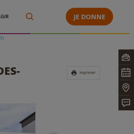
JE DONNE
GIR
search
5)
DES-
Imprimer