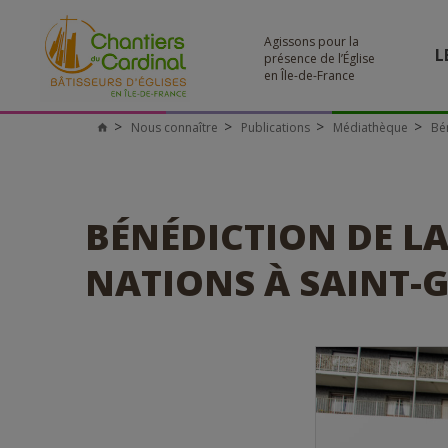
Agissons pour la
L
présence de l’Église
en Île-de-France
Nous connaître
Publications
Médiathèque
Bén
Chantiers
du
Cardinal
BÉNÉDICTION DE LA
NATIONS À SAINT-G