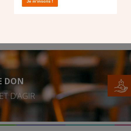
Je m’inscris !
E DON
T D’AGIR