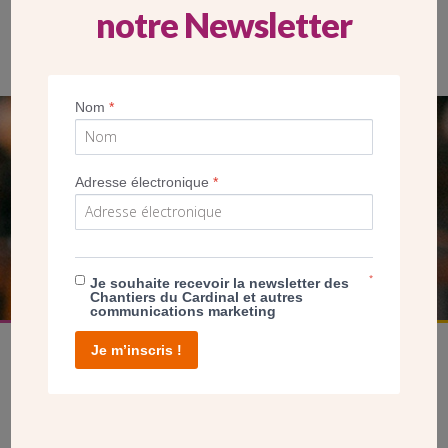
notre Newsletter
Messe champêtre à l’occasion de l’inauguration de la maison
dimanche 15 septembre 2019.
Nom
*
SEUL VOTRE DON
NOUS PERMET D’AGIR
Adresse électronique
*
FAIRE UN DON
*
Je souhaite recevoir la newsletter des
Chantiers du Cardinal et autres
communications marketing
Je m’inscris !