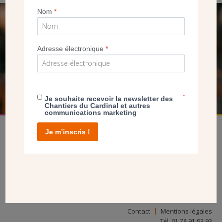
Nom
*
SEUL VOTRE DON
NOUS PERMET D’AGIR
Adresse électronique
*
FAIRE UN DON
*
Je souhaite recevoir la newsletter des
Chantiers du Cardinal et autres
communications marketing
Je m’inscris !
facebook
twitter
youtube
linkedin
instagram
Pinterest
Contact
Mentions légales
Tél. 01 78 91 93 93