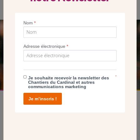
Nom
*
SEUL VOTRE DON
NOUS PERMET D’AGIR
Adresse électronique
*
FAIRE UN DON
*
Je souhaite recevoir la newsletter des
Chantiers du Cardinal et autres
communications marketing
Je m’inscris !
facebook
twitter
youtube
linkedin
instagram
Pinterest