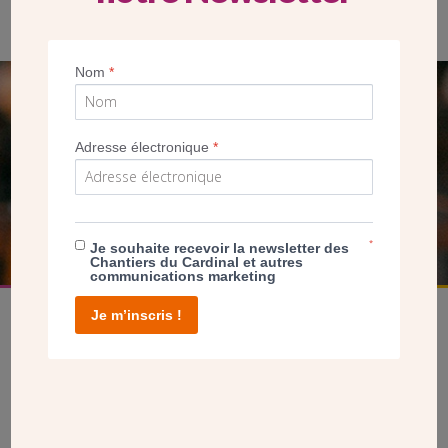
Créteil. (Crédit CDC)
Nom
*
SEUL VOTRE DON
NOUS PERMET D’AGIR
Adresse électronique
*
FAIRE UN DON
*
Je souhaite recevoir la newsletter des
Chantiers du Cardinal et autres
communications marketing
Je m’inscris !
facebook
twitter
youtube
linkedin
instagram
Pinterest