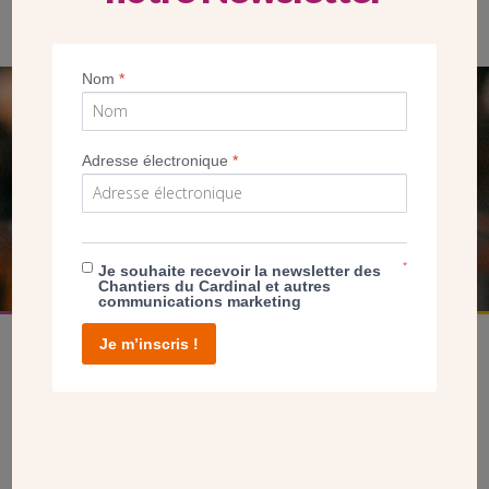
installé un poulailler sous l’escalier. (Crédit CDC)
Nom
*
SEUL VOTRE DON
NOUS PERMET D’AGIR
Adresse électronique
*
FAIRE UN DON
*
Je souhaite recevoir la newsletter des
Chantiers du Cardinal et autres
communications marketing
Je m’inscris !
facebook
twitter
youtube
linkedin
instagram
Pinterest