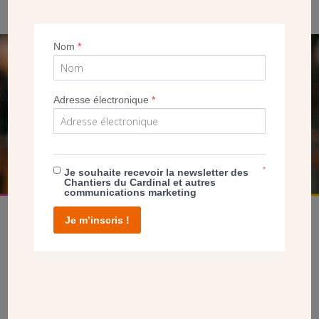
Nom
*
SEUL VOTRE DON
NOUS PERMET D’AGIR
Adresse électronique
*
FAIRE UN DON
*
Je souhaite recevoir la newsletter des
Chantiers du Cardinal et autres
communications marketing
Je m’inscris !
facebook
twitter
youtube
linkedin
instagram
Pinterest