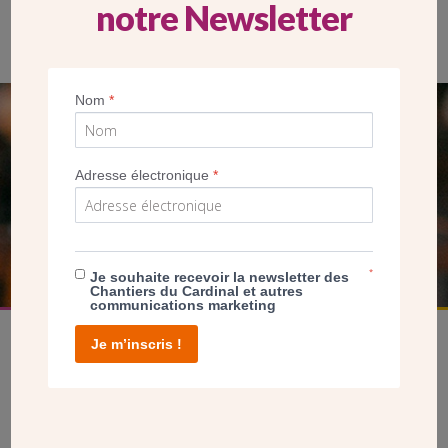
notre Newsletter
Le café est bâti à côté des locaux de la paroisse. (CDC)
Nom
*
SEUL VOTRE DON
NOUS PERMET D’AGIR
Adresse électronique
*
FAIRE UN DON
*
Je souhaite recevoir la newsletter des
Chantiers du Cardinal et autres
communications marketing
Je m’inscris !