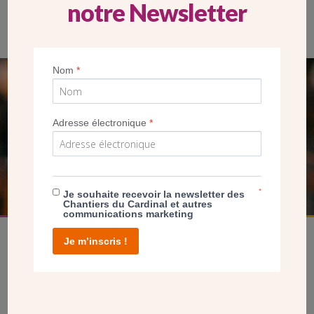
notre Newsletter
Le centre paroissial sera bâti sur un terrain derrière le square
Nom
*
SEUL VOTRE DON
NOUS PERMET D’AGIR
Adresse électronique
*
FAIRE UN DON
*
Je souhaite recevoir la newsletter des
Chantiers du Cardinal et autres
communications marketing
Je m’inscris !