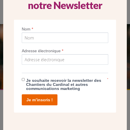
notre Newsletter
La maison paroissiale est à côté de l’église Saint-Nicolas.
Nom
*
SEUL VOTRE DON
NOUS PERMET D’AGIR
Adresse électronique
*
FAIRE UN DON
*
Je souhaite recevoir la newsletter des
Chantiers du Cardinal et autres
communications marketing
Je m’inscris !