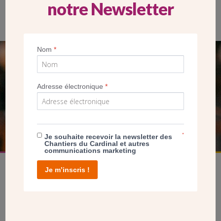
notre Newsletter
Le père Hervé Guillez, curé de la paroisse.
Nom
*
SEUL VOTRE DON
NOUS PERMET D’AGIR
Adresse électronique
*
FAIRE UN DON
*
Je souhaite recevoir la newsletter des
Chantiers du Cardinal et autres
communications marketing
Je m’inscris !