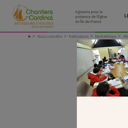
Agissons pour la
L
présence de l’Église
en Île-de-France
Nous connaître
Publications
Médiathèque
Al
Chantiers
du
Cardinal
PA