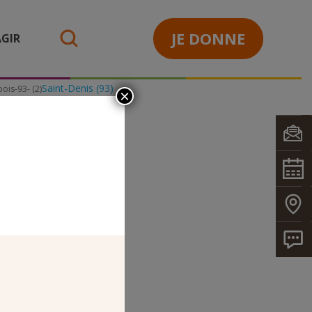
JE DONNE
GIR
search
Saint-Denis (93)
ois-93- (2)
×
2)