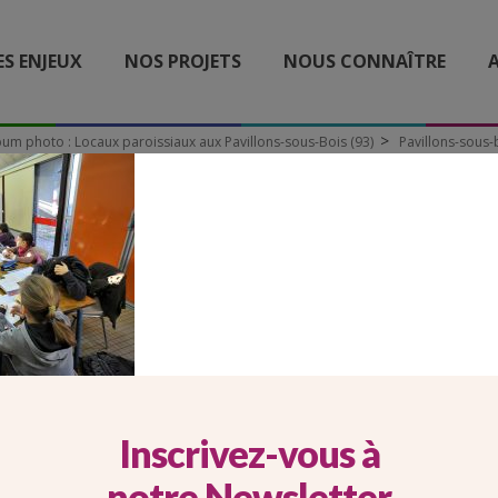
ES ENJEUX
NOS PROJETS
NOUS CONNAÎTRE
A
bum photo : Locaux paroissiaux aux Pavillons-sous-Bois (93)
Pavillons-sous-b
VILLONS-SOUS-BOIS-93- (
Inscrivez-vous à
notre Newsletter