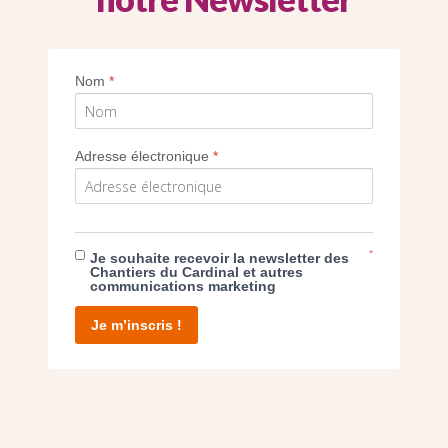
s sont très utilisées par les enfants du cat
Nom
*
Imprimer
Adresse électronique
*
*
Je souhaite recevoir la newsletter des
E DON
Chantiers du Cardinal et autres
communications marketing
T D’AGIR
Je m’inscris !