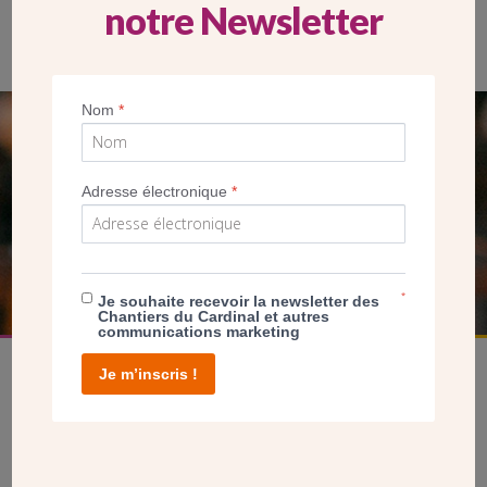
notre Newsletter
Nom
*
SEUL VOTRE DON
NOUS PERMET D’AGIR
Adresse électronique
*
FAIRE UN DON
*
Je souhaite recevoir la newsletter des
Chantiers du Cardinal et autres
communications marketing
Je m’inscris !