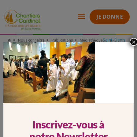
JE DONNE
Saint-Denis
Nous connaître
Publications
Médiathèque
×
Chantiers
(93)
du
Dimanche 10 juin 2018 : inauguration du Chalet réhabilité aux
Cardinal
Pavillons-sous-Bois (93)
cdc_1958
CDC_1958
Inscrivez-vous à
notre Newsletter