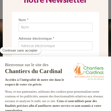
Nom
*
SEUL VOTRE DON
Adresse électronique
*
NOUS PERMET D’AGIR
FAIRE UN DON
*
Je souhaite recevoir la newsletter des
Chantiers du Cardinal et autres
communications marketing
Je m’inscris !