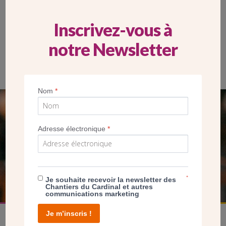
Inscrivez-vous à
notre Newsletter
Nom
*
SEUL VOTRE DON
Adresse électronique
*
NOUS PERMET D’AGIR
FAIRE UN DON
*
Je souhaite recevoir la newsletter des
Chantiers du Cardinal et autres
communications marketing
Je m’inscris !