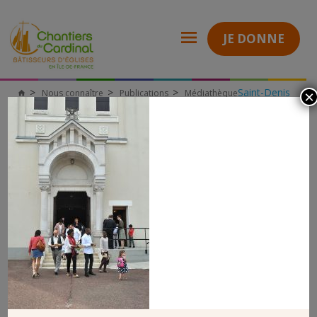
JE DONNE
Saint-Denis
Nous connaître
Publications
Médiathèque
×
Chantiers
(93)
du
Dimanche 10 juin 2018 : inauguration du Chalet réhabilité aux
Cardinal
Pavillons-sous-Bois (93)
cdc_1972
CDC_1972