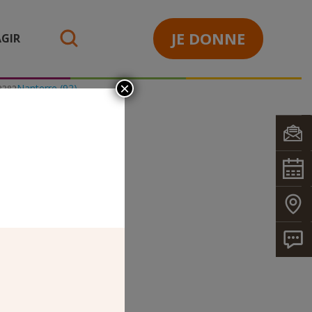
JE DONNE
GIR
search
×
Nanterre (92)
3382