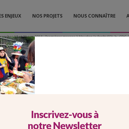
ES ENJEUX
NOS PROJETS
NOUS CONNAÎTRE
A
manches 17 et 21 juin 2018 : Premières messes à Meudon-la-forêt (92)
CDC_
CDC_3382
Inscrivez-vous à
notre Newsletter