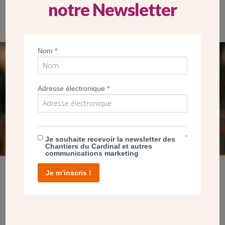
notre Newsletter
Nom
*
SEUL VOTRE DON
NOUS PERMET D’AGIR
Adresse électronique
*
FAIRE UN DON
*
Je souhaite recevoir la newsletter des
Chantiers du Cardinal et autres
communications marketing
Je m’inscris !