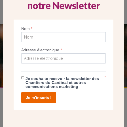
notre Newsletter
Nom
*
SEUL VOTRE DON
NOUS PERMET D’AGIR
Adresse électronique
*
FAIRE UN DON
*
Je souhaite recevoir la newsletter des
Chantiers du Cardinal et autres
communications marketing
Je m’inscris !