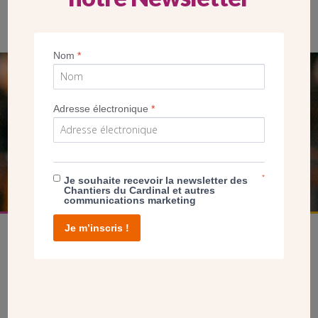
Père Deptula, curé de l’église Notre-Dame du Sacré-Cœur à
Maisons-Alfort
Nom
*
SEUL VOTRE DON
Adresse électronique
*
NOUS PERMET D’AGIR
FAIRE UN DON
*
Je souhaite recevoir la newsletter des
Chantiers du Cardinal et autres
communications marketing
Je m’inscris !
facebook
twitter
youtube
linkedin
instagram
Pinterest