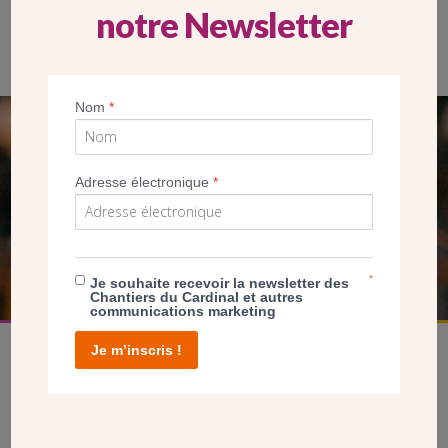
notre Newsletter
L’église St-François d’Assise (Gonesse) est implantée au cœur
d’un quartier d’habitation. (CDC)
Nom
*
SEUL VOTRE DON
NOUS PERMET D’AGIR
Adresse électronique
*
FAIRE UN DON
*
Je souhaite recevoir la newsletter des
Chantiers du Cardinal et autres
communications marketing
Je m’inscris !