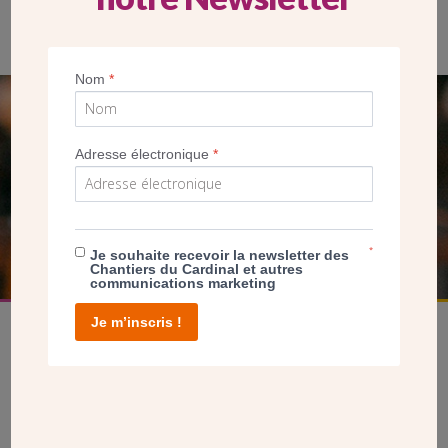
Nom
*
SEUL VOTRE DON
Adresse électronique
*
NOUS PERMET D’AGIR
FAIRE UN DON
*
Je souhaite recevoir la newsletter des
Chantiers du Cardinal et autres
communications marketing
Je m’inscris !
facebook
twitter
youtube
linkedin
instagram
Pinterest