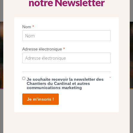
notre Newsletter
L’église Saint-Gabriel à Paris (20e) (CDC)
Nom
*
SEUL VOTRE DON
NOUS PERMET D’AGIR
Adresse électronique
*
FAIRE UN DON
*
Je souhaite recevoir la newsletter des
Chantiers du Cardinal et autres
communications marketing
Je m’inscris !
facebook
twitter
youtube
linkedin
instagram
Pinterest