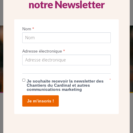
notre Newsletter
Une chapelle est dédiée à saint Damien de Veuster, l’apôtre des
lépreux de Molokaï. Église Saint-Gabriel (Paris 20e) (JdP/CDC)
Nom
*
SEUL VOTRE DON
NOUS PERMET D’AGIR
Adresse électronique
*
FAIRE UN DON
*
Je souhaite recevoir la newsletter des
Chantiers du Cardinal et autres
communications marketing
Je m’inscris !