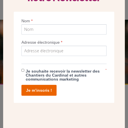
Nom
*
SEUL VOTRE DON
Adresse électronique
*
NOUS PERMET D’AGIR
FAIRE UN DON
*
Je souhaite recevoir la newsletter des
Chantiers du Cardinal et autres
communications marketing
Je m’inscris !
facebook
twitter
youtube
linkedin
instagram
Pinterest