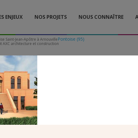
ES ENJEUX
NOS PROJETS
NOUS CONNAÎTRE
A
Pontoise (95)
ise Saint-Jean-Apôtre à Arnouville
 AXC architecture et construction
NOUVILLE EGLISE CHALD
T-JEAN APOTRE2-CREDIT
ITECTURE ET CONSTRUC