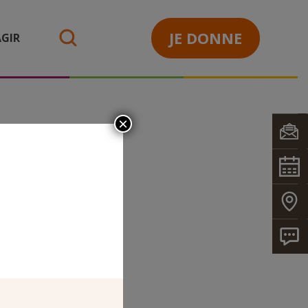
JE DONNE
GIR
search
×
EENNE
 AXC
TION