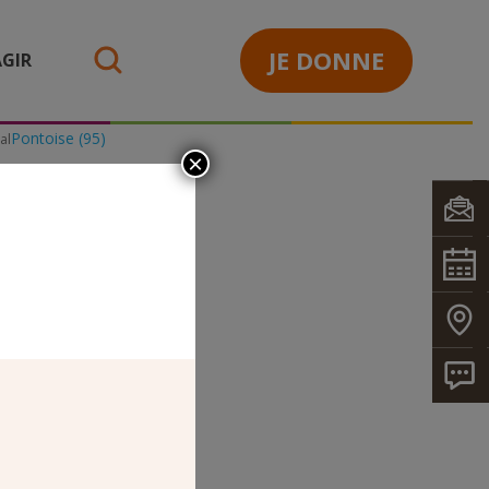
JE DONNE
GIR
search
Pontoise (95)
al
×
ERS DU