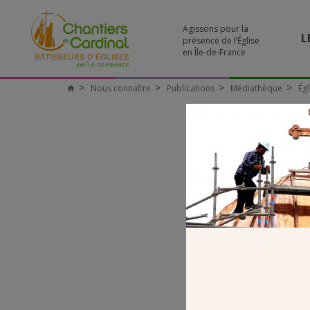
Agissons pour la
L
présence de l’Église
en Île-de-France
Nous connaître
Publications
Médiathèque
Égl
Chantiers
du
Cardinal
P0 – C