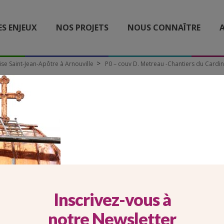
ES ENJEUX
NOS PROJETS
NOUS CONNAÎTRE
A
ise Saint-Jean-Apôtre à Arnouville
P0 – couv D. Metreau -Chantiers du Cardin
OUV D. METREAU -CHANTI
CARDINAL
Inscrivez-vous à
notre Newsletter