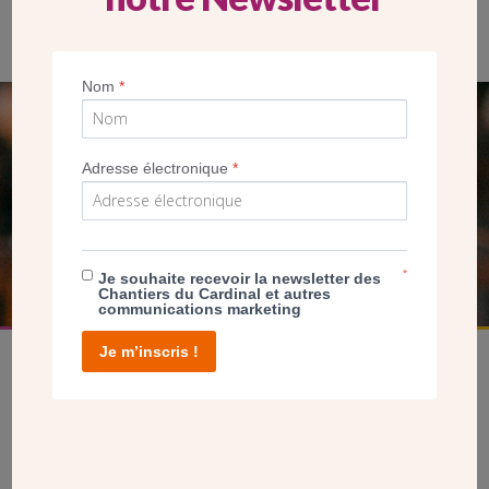
Nom
*
SEUL VOTRE DON
Adresse électronique
*
NOUS PERMET D’AGIR
FAIRE UN DON
*
Je souhaite recevoir la newsletter des
Chantiers du Cardinal et autres
communications marketing
Je m’inscris !
facebook
twitter
youtube
linkedin
instagram
Pinterest