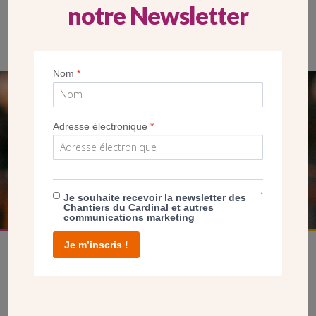
notre Newsletter
Nom
*
SEUL VOTRE DON
Adresse électronique
*
NOUS PERMET D’AGIR
FAIRE UN DON
*
Je souhaite recevoir la newsletter des
Chantiers du Cardinal et autres
communications marketing
Je m’inscris !