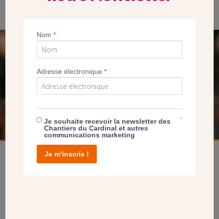
14 février 2016, consécration de l’église Saint-Pierre
Nom
*
SEUL VOTRE DON
NOUS PERMET D’AGIR
Adresse électronique
*
FAIRE UN DON
*
Je souhaite recevoir la newsletter des
Chantiers du Cardinal et autres
communications marketing
Je m’inscris !
facebook
twitter
youtube
linkedin
instagram
Pinterest