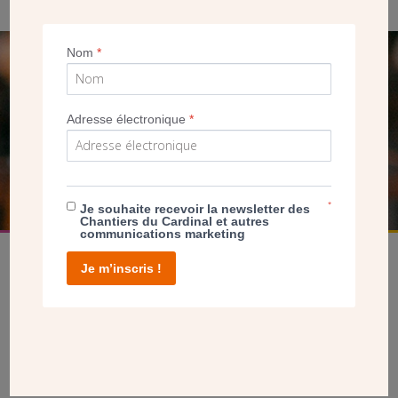
Nom
*
SEUL VOTRE DON
NOUS PERMET D’AGIR
Adresse électronique
*
FAIRE UN DON
*
Je souhaite recevoir la newsletter des
Chantiers du Cardinal et autres
communications marketing
Je m’inscris !
facebook
twitter
youtube
linkedin
instagram
Pinterest