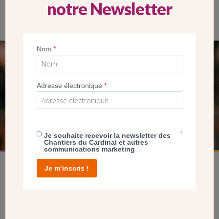
notre Newsletter
L’église de Limeil-Brévannes est située entre deux immeubles.
Nom
*
SEUL VOTRE DON
NOUS PERMET D’AGIR
Adresse électronique
*
FAIRE UN DON
*
Je souhaite recevoir la newsletter des
Chantiers du Cardinal et autres
communications marketing
Je m’inscris !