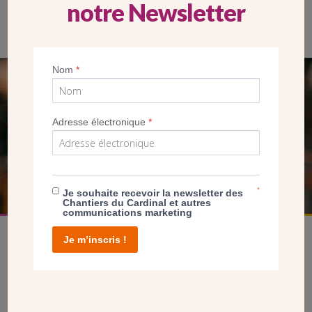
notre Newsletter
Les travaux ont permis de créer une extension devant l’église.
Nom
*
SEUL VOTRE DON
NOUS PERMET D’AGIR
Adresse électronique
*
FAIRE UN DON
*
Je souhaite recevoir la newsletter des
Chantiers du Cardinal et autres
communications marketing
Je m’inscris !