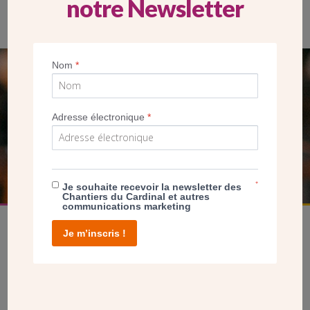
notre Newsletter
Nom
*
SEUL VOTRE DON
NOUS PERMET D’AGIR
Adresse électronique
*
FAIRE UN DON
*
Je souhaite recevoir la newsletter des
Chantiers du Cardinal et autres
communications marketing
Je m’inscris !
facebook
twitter
youtube
linkedin
instagram
Pinterest