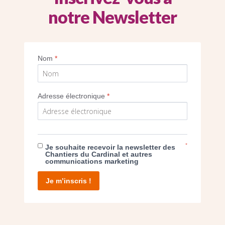
notre Newsletter
Bénédiction des paroissiens.
Nom
*
Imprimer
Adresse électronique
*
*
Je souhaite recevoir la newsletter des
E DON
Chantiers du Cardinal et autres
communications marketing
T D’AGIR
Je m’inscris !