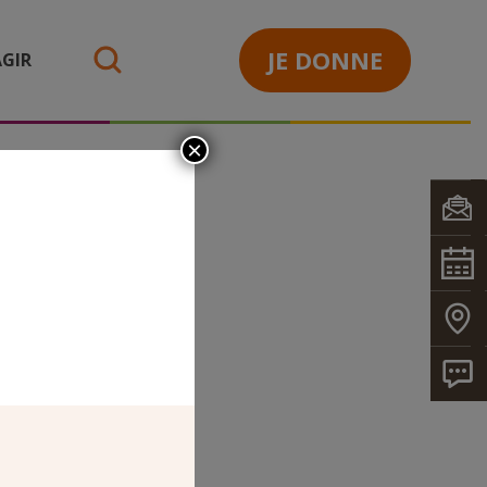
JE DONNE
GIR
search
×