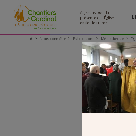
Agissons pour la
L
présence de l’Église
en Île-de-France
Nous connaître
Publications
Médiathèque
Ég
Chantiers
du
Cardinal