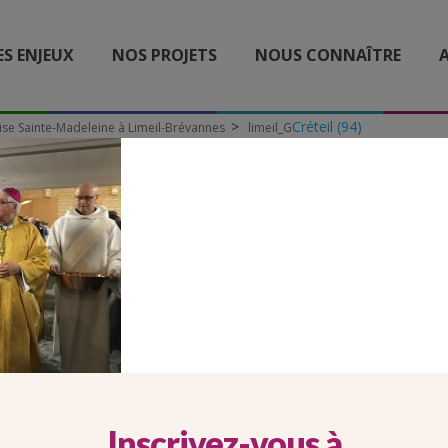
ES ENJEUX
NOS PROJETS
NOUS CONNAÎTRE
A
Créteil (94)
lise Sainte-Madeleine à Limeil-Brévannes
limeil_G
LIMEIL_G
Inscrivez-vous à