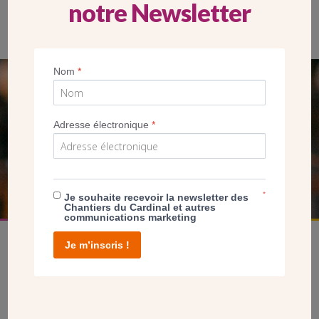
notre Newsletter
L’église a reçu une icône représentant Sainte Madeleine.
Nom
*
SEUL VOTRE DON
NOUS PERMET D’AGIR
Adresse électronique
*
FAIRE UN DON
*
Je souhaite recevoir la newsletter des
Chantiers du Cardinal et autres
communications marketing
Je m’inscris !