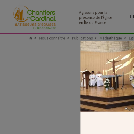
Agissons pour la
L
présence de l’Église
en Île-de-France
Nous connaître
Publications
Médiathèque
Ég
Chantiers
du
Cardinal