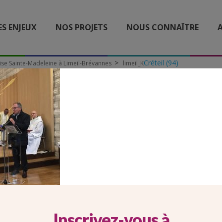
ES ENJEUX
NOS PROJETS
NOUS CONNAÎTRE
A
Créteil (94)
lise Sainte-Madeleine à Limeil-Brévannes
limeil_K
LIMEIL_K
Inscrivez-vous à