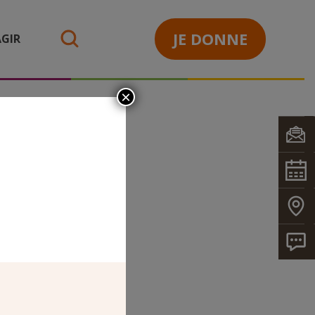
JE DONNE
GIR
search
×