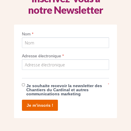
notre Newsletter
eur général des Chantiers du Cardinal, Jérô
Nom
*
Imprimer
Adresse électronique
*
*
Je souhaite recevoir la newsletter des
E DON
Chantiers du Cardinal et autres
communications marketing
T D’AGIR
Je m’inscris !