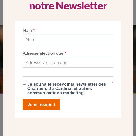
notre Newsletter
Le père Jacques Nziendolo, curé de la paroisse.
Nom
*
SEUL VOTRE DON
NOUS PERMET D’AGIR
Adresse électronique
*
FAIRE UN DON
*
Je souhaite recevoir la newsletter des
Chantiers du Cardinal et autres
communications marketing
Je m’inscris !