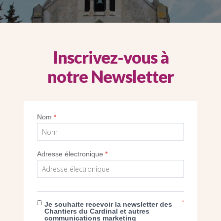
Inscrivez-vous à
notre Newsletter
Nom
*
ght Diocèse de Nanterre
Adresse électronique
*
extérieur de l’église Sainte-Marie-des-Fontenelles à Nanterre
ght D. Metreau / Chantiers du Cardinal
ght D. Metreau / Chantiers du Cardinal
ght D. Metreau / Chantiers du Cardinal
ght D. Metreau / Chantiers du Cardinal
ght D. Metreau / Chantiers du Cardinal
*
Je souhaite recevoir la newsletter des
Chantiers du Cardinal et autres
communications marketing