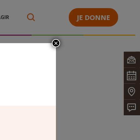
JE DONNE
GIR
search
×