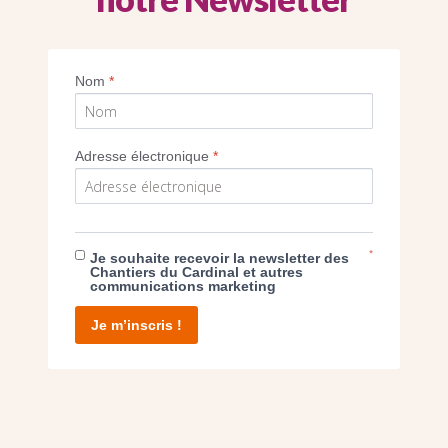
anne et les pretres et diacres de la parois
Nom
*
Imprimer
Adresse électronique
*
*
Je souhaite recevoir la newsletter des
E DON
Chantiers du Cardinal et autres
communications marketing
T D’AGIR
Je m’inscris !