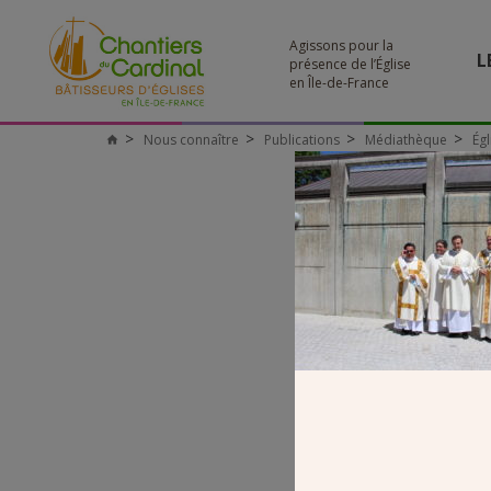
Agissons pour la
L
présence de l’Église
en Île-de-France
Nous connaître
Publications
Médiathèque
Égl
Chantiers
du
Cardinal