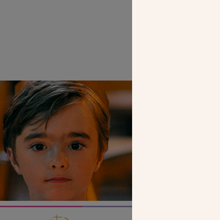
Mgr Lal
SEUL VOTR
NOUS PERME