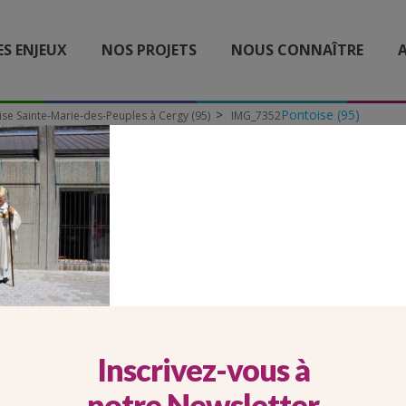
ES ENJEUX
NOS PROJETS
NOUS CONNAÎTRE
A
Pontoise (95)
ise Sainte-Marie-des-Peuples à Cergy (95)
IMG_7352
IMG_7352
Inscrivez-vous à
notre Newsletter