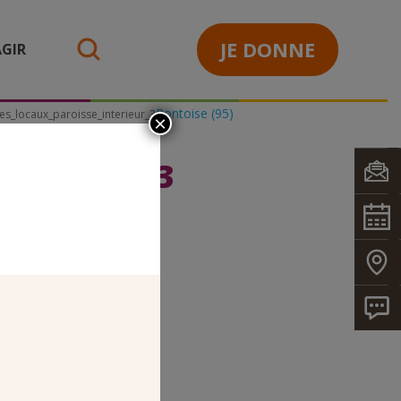
JE DONNE
GIR
search
Pontoise (95)
es_locaux_paroisse_interieur_3
×
TERIEUR_3