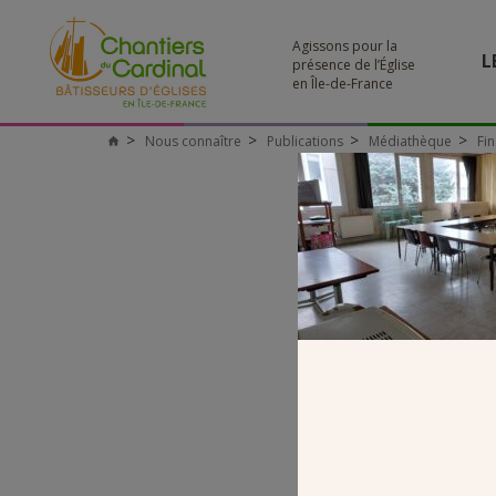
Agissons pour la
L
présence de l’Église
en Île-de-France
Nous connaître
Publications
Médiathèque
Fin
Chantiers
du
Cardinal
95_FOSS