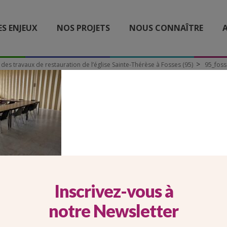
ES ENJEUX
NOS PROJETS
NOUS CONNAÎTRE
A
 des travaux de restauration de l’église Sainte-Thérèse à Fosses (95)
95_foss
ES_LOCAUX_PAROISSE_IN
Inscrivez-vous à
notre Newsletter