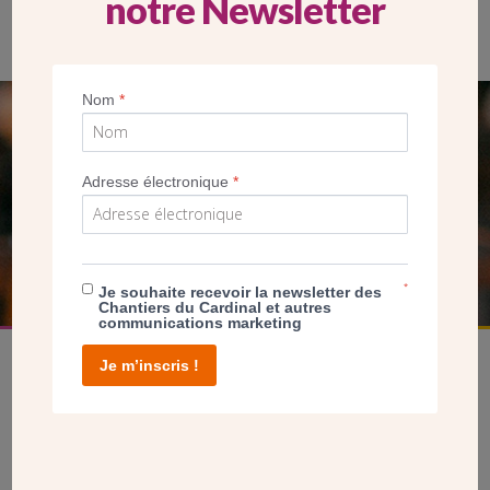
notre Newsletter
Nom
*
SEUL VOTRE DON
NOUS PERMET D’AGIR
Adresse électronique
*
FAIRE UN DON
*
Je souhaite recevoir la newsletter des
Chantiers du Cardinal et autres
communications marketing
Je m’inscris !
facebook
twitter
youtube
linkedin
instagram
Pinterest