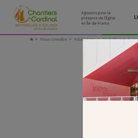
Agissons pour la
L
présence de l’Église
en Île-de-France
Nous connaître
Publications
Médiathèque
La
Chantiers
du
Cardinal
FA