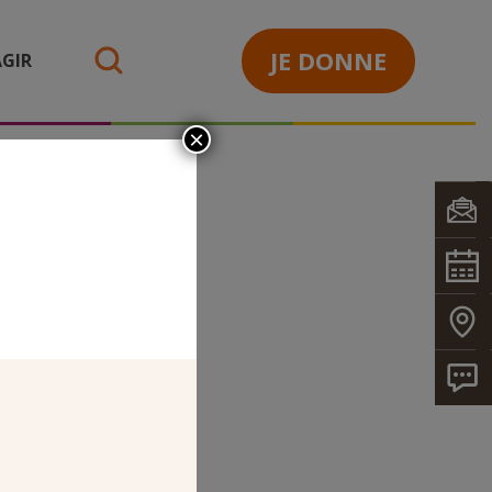
JE DONNE
GIR
search
×
IX