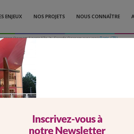
ES ENJEUX
NOS PROJETS
NOUS CONNAÎTRE
A
Paris (75)
 maison Ozanam à paris 17e
Façade Ozanam avec croix
ÇADE OZANAM AVEC CRO
Inscrivez-vous à
notre Newsletter