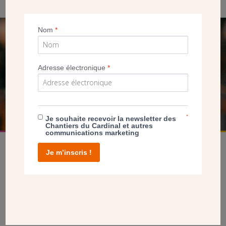
Nom
*
SEUL VOTRE DON
NOUS PERMET D’AGIR
Adresse électronique
*
FAIRE UN DON
*
Je souhaite recevoir la newsletter des
Chantiers du Cardinal et autres
communications marketing
Je m’inscris !
facebook
twitter
youtube
linkedin
instagram
Pinterest