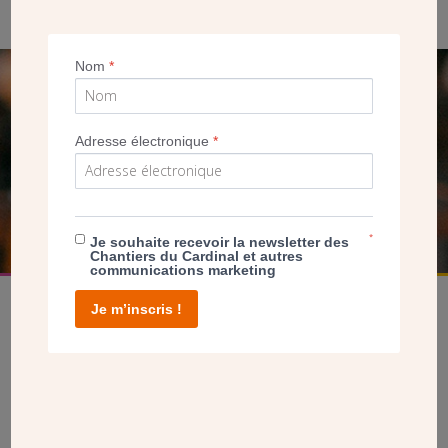
Nom
*
SEUL VOTRE DON
NOUS PERMET D’AGIR
Adresse électronique
*
FAIRE UN DON
*
Je souhaite recevoir la newsletter des
Chantiers du Cardinal et autres
communications marketing
Je m’inscris !
facebook
twitter
youtube
linkedin
instagram
Pinterest