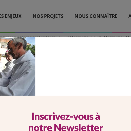
ES ENJEUX
NOS PROJETS
NOUS CONNAÎTRE
A
uguration de la maison Saint-Jean-Paul-II à Montfermeil (93)
Montfermeil-11
MONTFERMEIL-11
Inscrivez-vous à
notre Newsletter