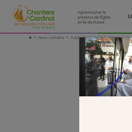
Agissons pour la
L
présence de l’Église
en Île-de-France
Nous connaître
Publications
Médiathèque
Ina
Chantiers
du
Cardinal