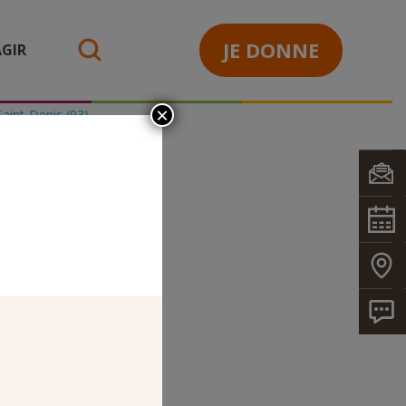
JE DONNE
GIR
search
×
Saint-Denis (93)