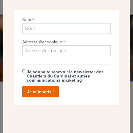
Nom
*
SEUL VOTRE DON
NOUS PERMET D’AGIR
Adresse électronique
*
FAIRE UN DON
*
Je souhaite recevoir la newsletter des
Chantiers du Cardinal et autres
communications marketing
Je m’inscris !
facebook
twitter
youtube
linkedin
instagram
Pinterest