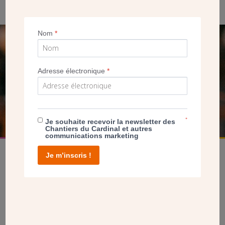
Nom
*
SEUL VOTRE DON
NOUS PERMET D’AGIR
Adresse électronique
*
FAIRE UN DON
*
Je souhaite recevoir la newsletter des
Chantiers du Cardinal et autres
communications marketing
Je m’inscris !
facebook
twitter
youtube
linkedin
instagram
Pinterest